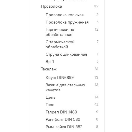
Проволока
32
Проволока колючая
2
Проволока пружинная
5
Термически не
12
обработанная
С термической
7
обработкой
Струна оцинкованная
1
Вр-1
5
Такелаж
81
Коуш DIN6899
13
Зажим для стальных
13
канатов
Цепь
14
Трос
42
Талреп DIN 1480
9
Рам-болт DIN 580
8
Рым-гайка DIN 582
8