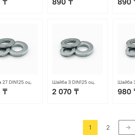
 ₸
890 ₸
890 
 27 DIN125 оц.
Шайба 3 DIN125 оц.
Шайба 3
 ₸
2 070 ₸
980 
1
2