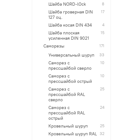
Шайба NORD-lOck
8
Шайба гроверная DIN
17
127 оц.
Шайба косая DIN 434
4
Шайба плоская
15
усиленная DIN 9021
Саморезы
171
Универсальный шуруп
33
Саморез с
10
прессшайбой сверло
Саморез с
10
прессшайбой острый
Саморез с
25
прессшайбой RAL
сверло
Саморез с
24
прессшайбой RAL
острый
Кровельный шуруп
25
Кровельный шуруп RAL
32