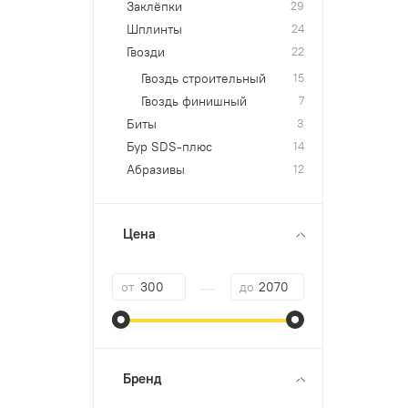
Заклёпки
29
Шплинты
24
Гвозди
22
Гвоздь строительный
15
Гвоздь финишный
7
Биты
3
Бур SDS-плюс
14
Абразивы
12
Цена
—
от
до
Бренд