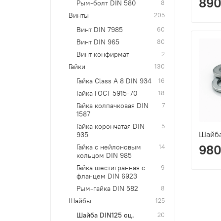
890
Рым-болт DIN 580
8
Винты
205
Винт DIN 7985
60
Винт DIN 965
80
Винт конфирмат
2
Гайки
130
Гайка Class A 8 DIN 934
16
Гайка ГОСТ 5915-70
18
Гайка колпачковая DIN
7
1587
Гайка корончатая DIN
5
Шайба
935
980
Гайка с нейлоновым
14
кольцом DIN 985
Гайка шестигранная с
9
фланцем DIN 6923
Рым-гайка DIN 582
8
Шайбы
125
Шайба DIN125 оц.
20