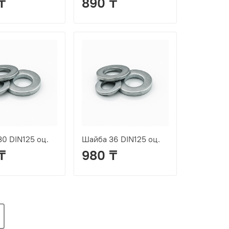
₸
890 ₸
0 DIN125 оц.
Шайба 36 DIN125 оц.
₸
980 ₸