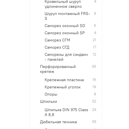
Кровельный шуруп
4
удлиненное сверло
Шуруп монтажный FRS-
9
S
Саморез оконный SD
6
Саморез оконный SP
4
Саморез СГМ
21
Саморез СГД
17
Саморезы для сэндвич
12
- панелей
Перфорированный
43
крепеж
Крепежная пластина
16
Крепежный уголок
19
Опоры
8
Шпильки
52
Шпилька DIN 975 Class
24
A 8,8
Дюбельная техника
55