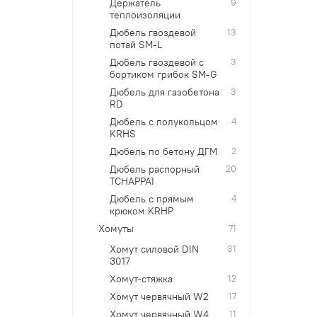
Держатель
9
теплоизоляции
Дюбель гвоздевой
13
потай SM-L
Дюбель гвоздевой с
3
бортиком грибок SM-G
Дюбель для газобетона
3
RD
Дюбель с полукольцом
4
KRHS
Дюбель по бетону ДГМ
2
Дюбель распорный
20
TCHAPPAI
Дюбель с прямым
4
крюком KRHP
Хомуты
71
Хомут силовой DIN
31
3017
Хомут-стяжка
12
Хомут червячный W2
17
Хомут червячный W4
11