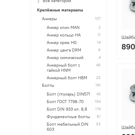
Все категории
Крепёжные материалы
Анкеры
107
Анкер клин MAN
2
Анкер кольцо HA
11
Шайба
Анкер крюк HG
14
890
Анкер цанга DRМ
6
Анкер химический
4
Анкерный болт с
46
гайкой HNM
Анкерный болт HBM
23
Болты
741
Болт (глухарь) DIN571
42
Болт ГОСТ 7798-70
194
Болт DIN 933 кл. 8,8
174
Фундаментные болты
61
Болт мебельный DIN
33
Шайба
603