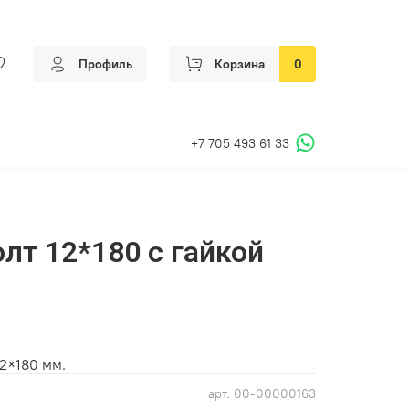
Профиль
Корзина
0
+7 705 493 61 33
лт 12*180 с гайкой
2×180 мм.
арт.
00-00000163