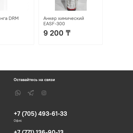
анга DRМ
Анкер химический
Анкерный
EASF-300
HBM
9 200 ₸
62 ₸
Оставайтесь на связи
+7 (705) 493-61-33
Офис
+7 (771) 136-90-13