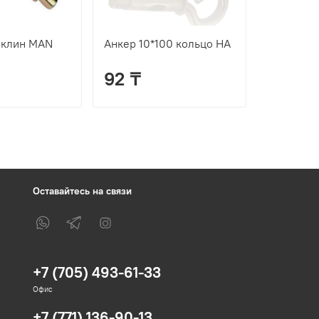
 клин MAN
Анкер 10*100 кольцо HA
Анкер 10
92 ₸
104 ₸
Оставайтесь на связи
+7 (705) 493-61-33
Офис
+7 (771) 136-90-13