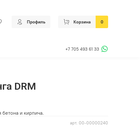
Профиль
Корзина
0
+7 705 493 61 33
нга DRМ
 бетона и кирпича.
арт.
00-00000240