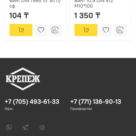
Винт DIN 7985 10*30 п/
Винт 10,9 DIN 912
сф
М10*100
104 ₸
1 350 ₸
+7 (705) 493-61-33
+7 (771) 136-90-13
Офис
Производство