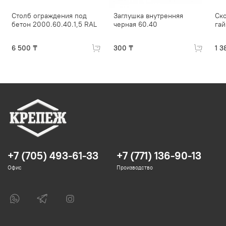
Столб ограждения под
Заглушка внутренняя
Ск
бетон 2000.60.40.1,5 RAL
черная 60.40
гай
6 500 ₸
300 ₸
1 3
+7 (705) 493-61-33
+7 (771) 136-90-13
Офис
Производство