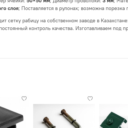
мер ячейки:
50×50 мм
; Диаметр проволоки:
3 мм
; Мат
ого слоя
; Поставляется в рулонах; возможна порезка 
т сетку рабицу на собственном заводе в Казахстане:
остоянный контроль качества. Изготавливаем под пр