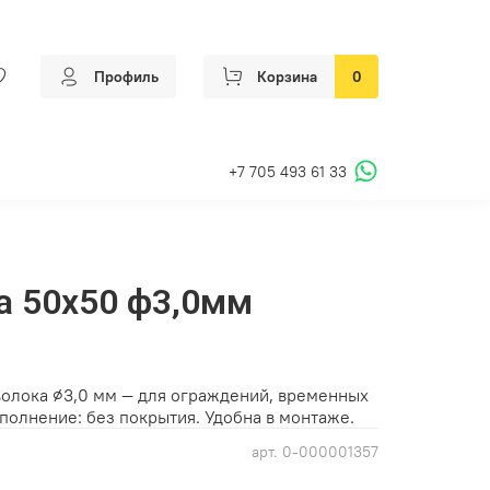
Профиль
Корзина
0
+7 705 493 61 33
а 50х50 ф3,0мм
волока ⌀3,0 мм — для ограждений, временных
полнение: без покрытия. Удобна в монтаже.
арт.
0-000001357