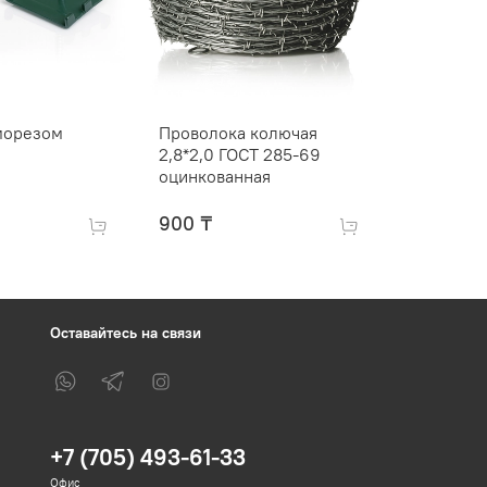
морезом
Проволока колючая
Проволок
2,8*2,0 ГОСТ 285-69
d3,0 ГОС
оцинкованная
900 ₸
2 500 ₸
Оставайтесь на связи
+7 (705) 493-61-33
Офис