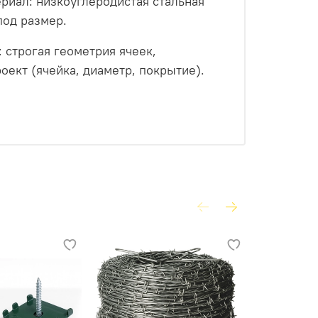
ериал: низкоуглеродистая стальная
под размер.
 строгая геометрия ячеек,
оект (ячейка, диаметр, покрытие).