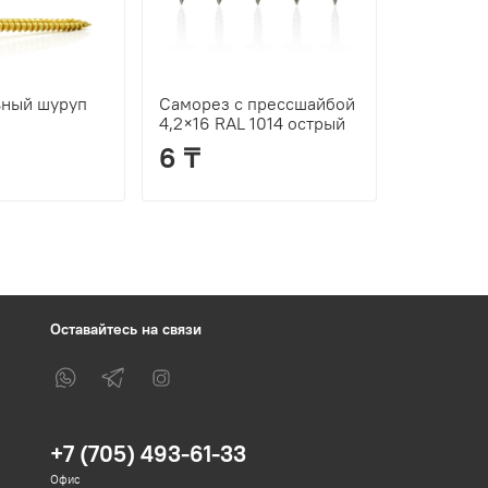
ьный шуруп
Саморез с прессшайбой
Саморез 
4,2×16 RAL 1014 острый
4,2*25 R
6 ₸
12 ₸
Оставайтесь на связи
+7 (705) 493-61-33
Офис