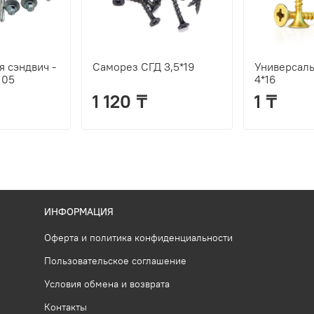
 сэндвич -
Саморез СГД 3,5*19
Универсал
105
4*16
1 120 ₸
1 ₸
ИНФОРМАЦИЯ
Оферта и политика конфиденциальности
Пользовательское соглашение
Условия обмена и возврата
Контакты