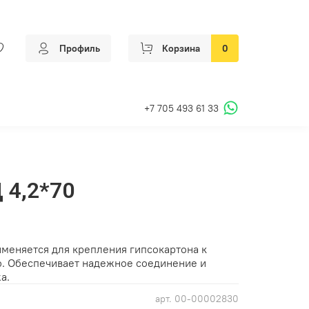
Профиль
Корзина
0
+7 705 493 61 33
 4,2*70
именяется для крепления гипсокартона к
. Обеспечивает надежное соединение и
а.
арт.
00-00002830