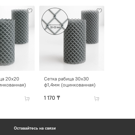
ца 20х20
Сетка рабица 30х30
Сетка ра
инкованная)
ф1,4мм (оцинкованная)
ф1,4мм (
1 170 ₸
910 ₸
Оставайтесь на связи