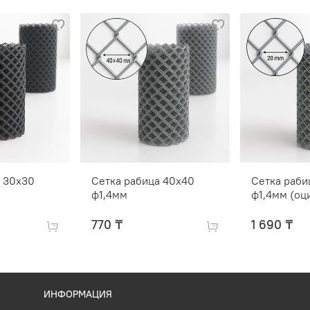
а 30х30
Сетка рабица 40х40
Сетка раби
ф1,4мм
ф1,4мм (оц
770 ₸
1 690 ₸
ИНФОРМАЦИЯ