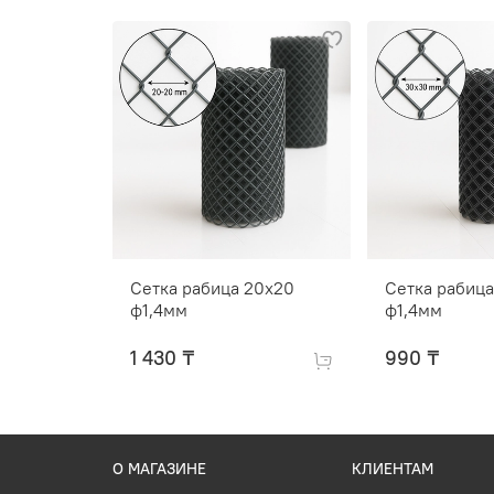
Сетка рабица 20х20
Сетка рабиц
ф1,4мм
ф1,4мм
1 430 ₸
990 ₸
О МАГАЗИНЕ
КЛИЕНТАМ