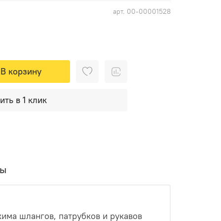
арт.
00-00001528
В корзину
ить в 1 клик
вы
ма шлангов, патрубков и рукавов