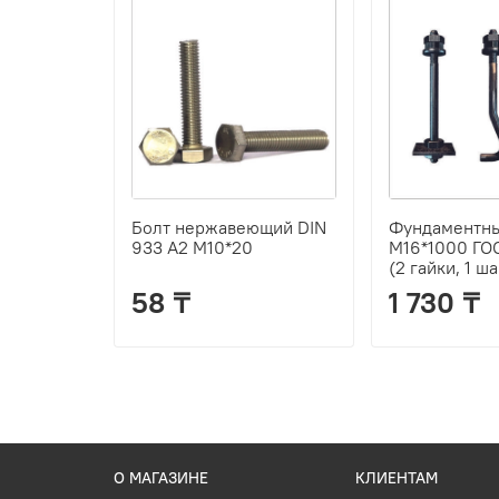
Болт нержавеющий DIN
Фундаментный
933 А2 М10*20
М16*1000 ГОС
(2 гайки, 1 ш
58 ₸
1 730 ₸
О МАГАЗИНЕ
КЛИЕНТАМ