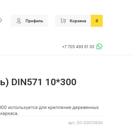
Профиль
Корзина
0
+7 705 493 61 33
рь) DIN571 10*300
*300 используется для крепления деревянных
каркаса.
арт.
00-00013634