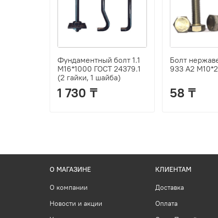
Фундаментный болт 1.1
Болт нержав
М16*1000 ГОСТ 24379.1
933 А2 М10*
(2 гайки, 1 шайба)
1 730 ₸
58 ₸
О МАГАЗИНЕ
КЛИЕНТАМ
О компании
Доставка
Новости и акции
Оплата